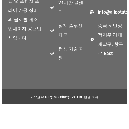
칩 및 프렌치 프
24시간 콜센
Thai
라이 가공 장비
터
info@allpotat
Indonesian
의 글로벌 제조
Greek
설계 솔루션
중국 허난성
업체이자 공급업
German
제공
정저우 경제
체입니다.
Bengali
개발구, 항구
평생 기술 지
Hindi
로 East
원
Turkish
Chinese
Portuguese
Russian
저작권 © Taizy Machinery Co., Ltd. 판권 소유.
Spanish
Arabic
French