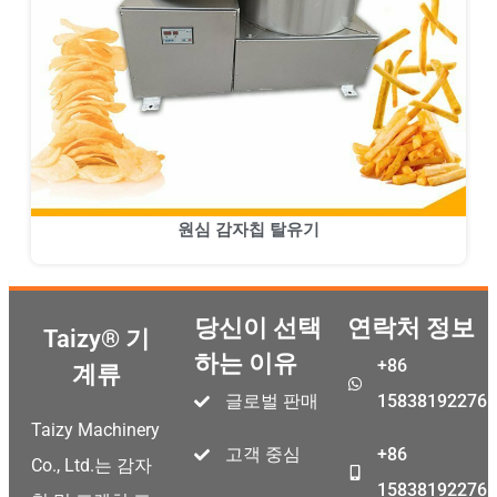
원심 감자칩 탈유기
당신이 선택
연락처 정보
Taizy® 기
하는 이유
+86
계류
Malay
글로벌 판매
15838192276
Malayalam
Taizy Machinery
Swahili
고객 중심
+86
Co., Ltd.는 감자
Japanese
15838192276