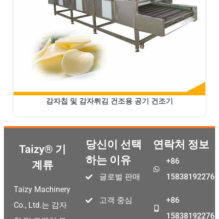
감자칩 및 감자튀김 건조용 공기 건조기
당신이 선택
연락처 정보
Taizy® 기
하는 이유
+86
계류
Malay
글로벌 판매
15838192276
Malayalam
Taizy Machinery
Swahili
고객 중심
+86
Co., Ltd.는 감자
Japanese
15838192276