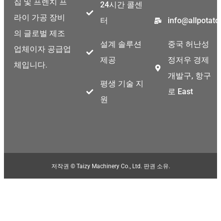
칩 및 프렌치 프
24시간 콜센
Thai
라이 가공 장비
터
info@allpotat
Indonesian
의 글로벌 제조
Greek
설계 솔루션
중국 허난성
업체이자 공급업
German
제공
정저우 경제
체입니다.
Bengali
개발구, 항구
평생 기술 지
Hindi
로 East
원
Turkish
Chinese
Portuguese
Russian
저작권 © Taizy Machinery Co., Ltd. 판권 소유.
Spanish
Arabic
French