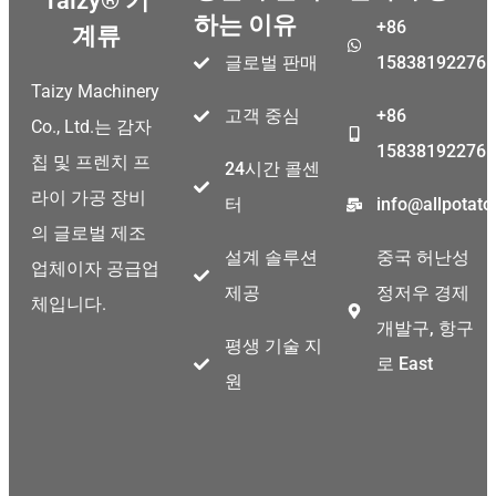
Taizy® 기
하는 이유
+86
계류
글로벌 판매
15838192276
Taizy Machinery
고객 중심
+86
Co., Ltd.는 감자
15838192276
칩 및 프렌치 프
24시간 콜센
라이 가공 장비
터
info@allpotat
의 글로벌 제조
설계 솔루션
중국 허난성
업체이자 공급업
제공
정저우 경제
체입니다.
개발구, 항구
평생 기술 지
로 East
원