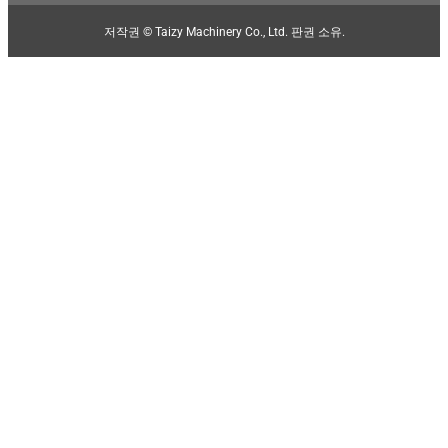
저작권 © Taizy Machinery Co., Ltd. 판권 소유.
Malay
Malayalam
Swahili
Japanese
Thai
Indonesian
Greek