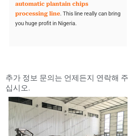
automatic plantain chips
processing line
. This line really can bring
you huge profit in Nigeria.
추가 정보 문의는 언제든지 연락해 주
십시오.