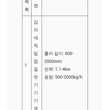
목
명
록
감
자
세
척
및
롤러 길이: 600-
껍
2000mm
1
질
전력: 1.1-4kw
벗
용량: 500-2000kg/h
기
기
기
계