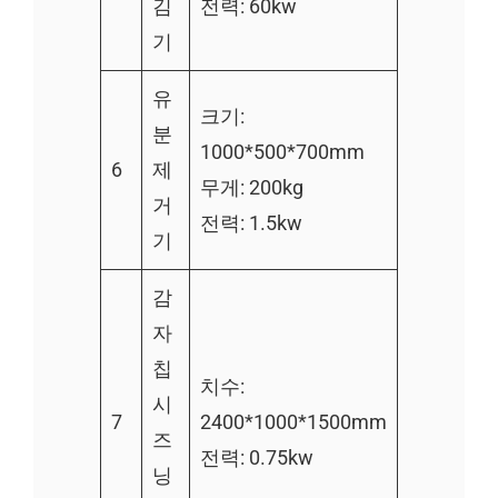
김
전력: 60kw
기
유
크기:
분
1000*500*700mm
6
제
무게: 200kg
거
전력: 1.5kw
기
감
자
칩
치수:
시
7
2400*1000*1500mm
즈
전력: 0.75kw
닝