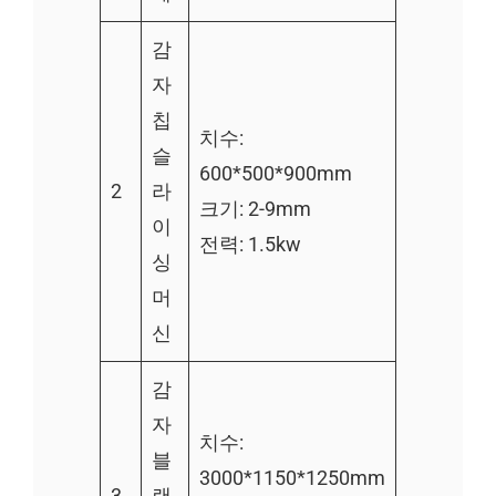
감
자
칩
치수:
슬
600*500*900mm
2
라
크기: 2-9mm
이
전력: 1.5kw
싱
머
신
감
자
치수:
블
3000*1150*1250mm
3
랜