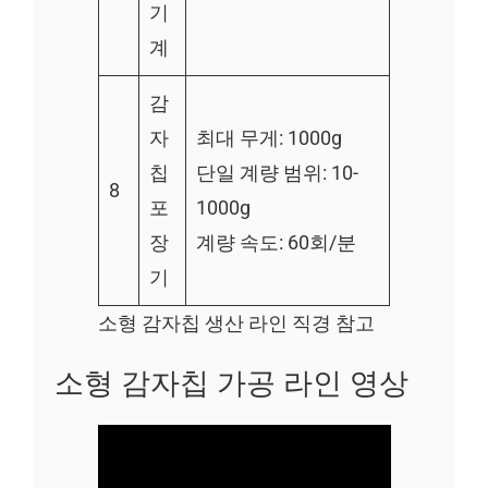
기
계
감
자
최대 무게: 1000g
칩
단일 계량 범위: 10-
8
포
1000g
장
계량 속도: 60회/분
기
소형 감자칩 생산 라인 직경 참고
소형 감자칩 가공 라인 영상