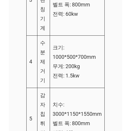
벨트 폭: 800mm
칭
전력: 60kw
기
계
수
크기:
분
1000*500*700mm
4
제
무게: 200kg
거
전력: 1.5kw
기
감
자
치수:
칩
3000*1150*1550mm
5
튀
벨트 폭: 800mm