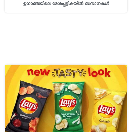
ഉഗാണ്ടയിലെ മേശപ്പട്ടികയിൽ ബനാനകൾ