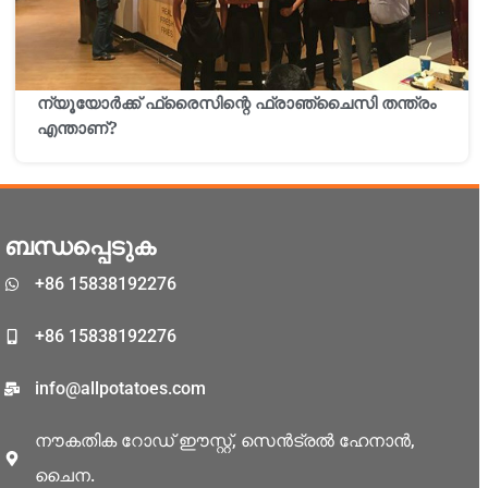
ന്യൂയോർക്ക് ഫ്രൈസിന്റെ ഫ്രാഞ്ചൈസി തന്ത്രം
Malay
എന്താണ്?
Swahili
Japanese
Korean
ബന്ധപ്പെടുക
Thai
+86 15838192276
Indonesian
Greek
+86 15838192276
German
info@allpotatoes.com
Bengali
നൗകതിക റോഡ് ഈസ്റ്റ്, സെൻട്രൽ ഹേനാൻ,
Hindi
ചൈന.
Turkish