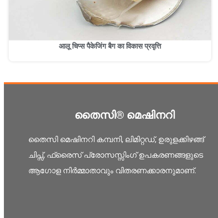
आलू चिप्स पैकेजिंग बैग का विकास प्रवृत्ति
തൈസി® മെഷിനറി
തൈസി മെഷിനറി കമ്പനി, ലിമിറ്റഡ്, ഉരുളക്കിഴങ്ങ്
ചിപ്സ്, ഫ്രൈസ് പ്രോസസ്സിംഗ് ഉപകരണങ്ങളുടെ
ആഗോള നിർമ്മാതാവും വിതരണക്കാരനുമാണ്.