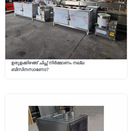
ഉരുളക്കിഴങ്ങ് ചിപ്സ് നിർമ്മാണം നല്ല
ബിസിനസാണോ?