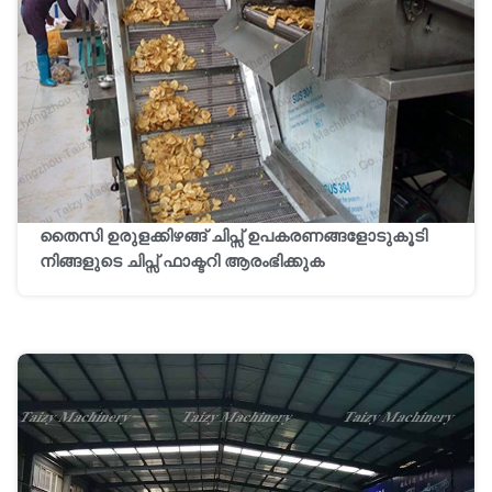
തൈസി ഉരുളക്കിഴങ്ങ് ചിപ്സ് ഉപകരണങ്ങളോടുകൂടി
നിങ്ങളുടെ ചിപ്സ് ഫാക്ടറി ആരംഭിക്കുക