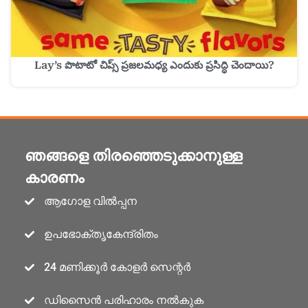
Lay’s పొటాటో చిప్స్ ప్రజలమధ్య ఎందుకు ప్రసిద్ధి చెందాయి?
ഞങ്ങളെ തിരഞ്ഞെടുക്കാനുള്ള
കാരണം
ആഗോള വിൽപ്പന
ഉപഭോക്തൃകേന്ദ്രിതം
24 മണിക്കൂർ കോളർ സെന്റർ
ഡിസൈൻ പരിഹാരം നൽകുക