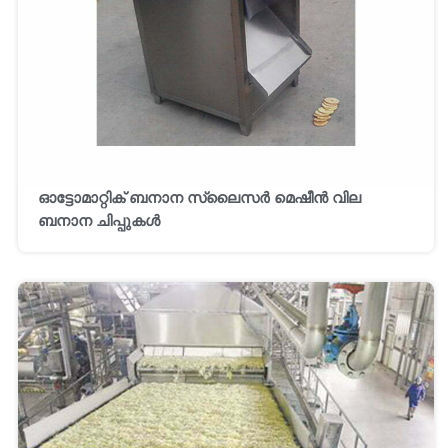
ഓട്ടോമാറ്റിക് ബനാന സ്ലൈസർ മെഷീൻ വില
ബനാന ചിപ്പുകൾ