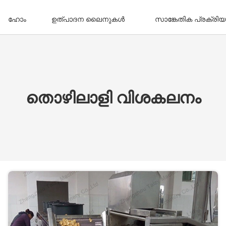
ഹോം
ഉത്പാദന ലൈനുകൾ
സാങ്കേതിക പ്രക്രിയ
തൊഴിലാളി വിശകലനം