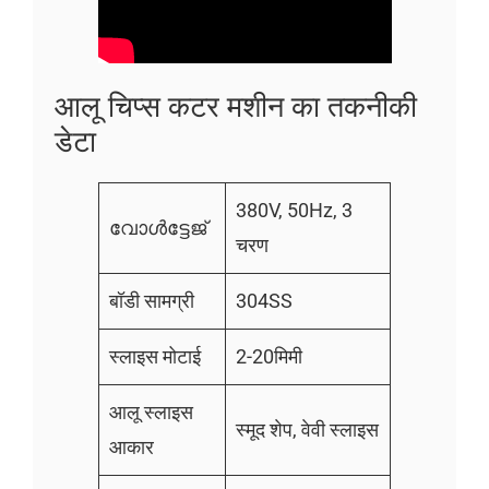
आलू चिप्स कटर मशीन का तकनीकी
डेटा
380V, 50Hz, 3
വോൾട്ടേജ്
चरण
बॉडी सामग्री
304SS
स्लाइस मोटाई
2-20मिमी
आलू स्लाइस
स्मूद शेप, वेवी स्लाइस
आकार