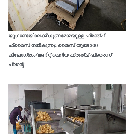
യുഗാണ്ടയിലേക്ക് ഗുണമേന്മയുള്ള ഫ്രഞ്ച്
ഫ്രൈസ് നൽകുന്നു: തൈസിയുടെ 200
കിലോഗ്രാം/മണിറ്റ് ചെറിയ ഫ്രഞ്ച് ഫ്രൈസ്
പ്ലാന്റ്