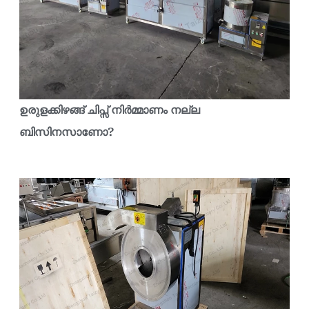
ഉരുളക്കിഴങ്ങ് ചിപ്സ് നിർമ്മാണം നല്ല
ബിസിനസാണോ?