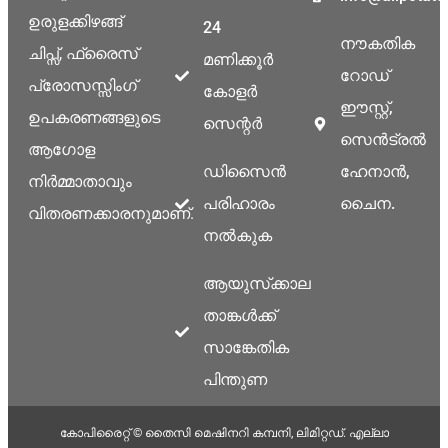
ഉരുളക്കിഴങ്ങ്
24
നൗകതിക
ചിപ്സ്, ഫ്രൈസ്
മണിക്കൂർ
റോഡ്
പ്രോസസ്സിംഗ്
കോളർ
ഈസ്റ്റ്,
ഉപകരണങ്ങളുടെ
സെന്റർ
സെൻട്രൽ
ആഗോള
ഡിസൈൻ
ഹേനാൻ,
നിർമ്മാതാവും
പരിഹാരം
ചൈന.
വിതരണക്കാരനുമാണ്.
നൽകുക
ആയുസ്‌ക്കാല
താങ്കൾക്ക്
സാങ്കേതിക
പിന്തുണ
കോപിരൈറ്റ് © തൈസി മെഷിനറി കമ്പനി, ലിമിറ്റഡ്. എല്ലാ