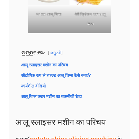
समतल आलू चिप्स
वेवी क्रिंकल कट आलू
चिप्स
ഉള്ളടക്കം
ലുചി
आलू स्लाइसर मशीन का परिचय
औद्योगिक रूप से रफल्ड आलू चिप्स कैसे बनाएं?
कार्यशील वीडियो
आलू चिप्स कटर मशीन का तकनीकी डेटा
आलू स्लाइसर मशीन का परिचय
അത്
potato chips slicing machine
is