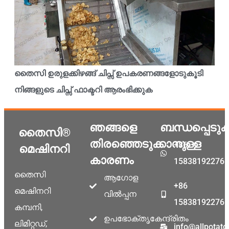
തൈസി ഉരുളക്കിഴങ്ങ് ചിപ്സ് ഉപകരണങ്ങളോടുകൂടി
നിങ്ങളുടെ ചിപ്സ് ഫാക്ടറി ആരംഭിക്കുക
ഞങ്ങളെ
ബന്ധപ്പെടു
തൈസി®
തിരഞ്ഞെടുക്കാനുള്ള
+86
മെഷിനറി
കാരണം
15838192276
തൈസി
ആഗോള
+86
മെഷിനറി
വിൽപ്പന
15838192276
കമ്പനി,
ഉപഭോക്തൃകേന്ദ്രിതം
ലിമിറ്റഡ്,
info@allpotat