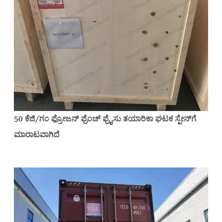
50 ಕೆಜಿ/ಗಂ ಫ್ರೋಜನ್ ಫ್ರೆಂಚ್ ಫ್ರೈಸು ತಯಾರಿಕಾ ಘಟಕ ಸ್ಪೇನ್‌ಗೆ
ಮಾರಾಟವಾಗಿದೆ