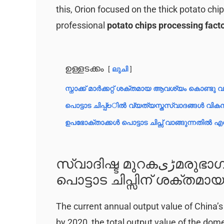
this, Orion focused on the thick potato ch
professional
potato chips processing fact
ഉള്ളടക്കം
ലുചി
സ്നാക്ക് മാർക്കറ്റ് ശക്തമായ ആവശ്യം കൊണ്ടു വള
പൊട്ടാട ചിപ്പ്‌లിൽ വ്യത്യസ്തസ്വാദങ്ങൾ വികസി
ഉപഭോക്താക്കൾ പൊട്ടാട ചിപ്സ് വാങ്ങുന്നതിൽ എ
സ്വാദിഷ്ട മുറകڑیമരുഭാഗം അധികമായി വളർന്നു വരുന്നുണ്ട്;
പൊട്ടാട ചിപ്സിന് ശക്ത
The current annual output value of China’s 
by 2020, the total output value of the dome