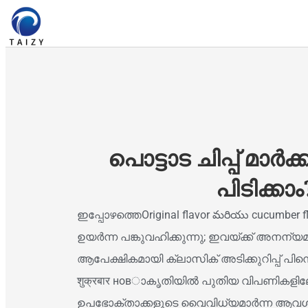
പൊട്ടാട ചിപ്പ് മാർക്
പിടിക്കാം
ഇപ്പോഴത്തെOriginal flavor మరియు cucumber fl
ഉയർന്ന പങ്കുവഹിക്കുന്നു; ഇവയ്ക്ക് അ
ആപേക്ഷികമായി ക്ലാസിക് അടിക്കുറിപ്പ് പിന്നെ 
शुक्रबार новാകൃതിയിൽ പുതിയ വിപണികളിലേക്
ഉപഭോക്താക്കളുടെ വൈവിധ്യമാർന്ന ആവശ്യ