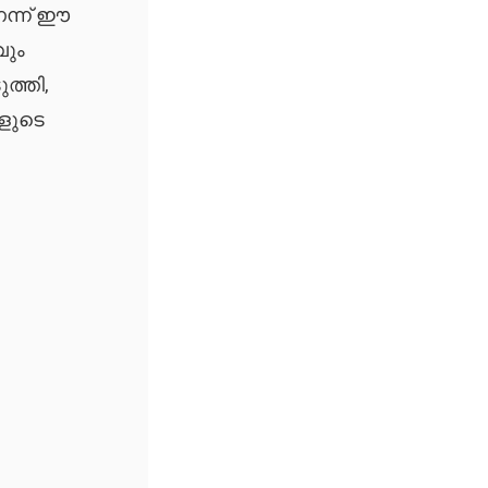
െന്ന് ഈ
വും
ത്തി,
കളുടെ