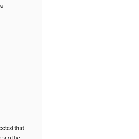
 a
pected that
Among the