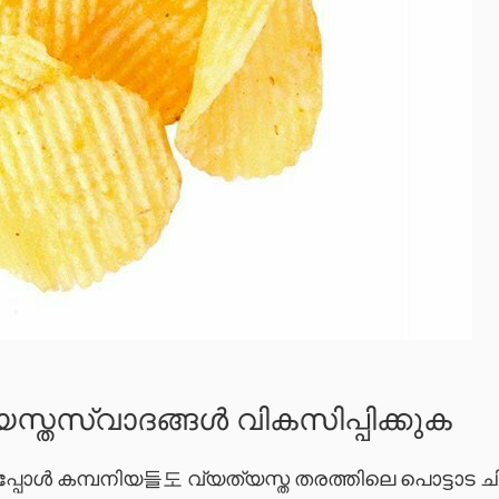
്യസ്തസ്വാദങ്ങൾ വികസിപ്പിക്കുക
ോൾ കമ്പനിയ들도 വ്യത്യസ്ത തരത്തിലെ പൊട്ടാട ചിപ്