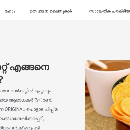
ഹോം
ഉത്പാദന ലൈനുകൾ
സാങ്കേതിക പ്രക്രിയ
കറ്റ് എങ്ങനെ
?
avor മാർക്കറ്റിൽ ഏറ്റവും
നന്യമായ ആരാധകർ 많ാണ്.
ORIGINAL പൊട്ടാട് ചിപ്പ് മ
ക് ഗവേഷിക്കപ്പെടി,
ങ്ങൾക്ക് മറുപടി