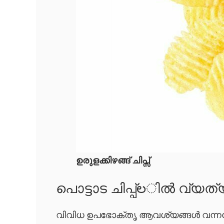
ഉരുളക്കിഴങ്ങ് ചിപ്സ്
പൊട്ടാട ചിപ്പ്‌లിൽ വ്യത
വിവിധ ഉപഭോക്തൃ ആവശ്യങ്ങൾ വന്നപ്പ