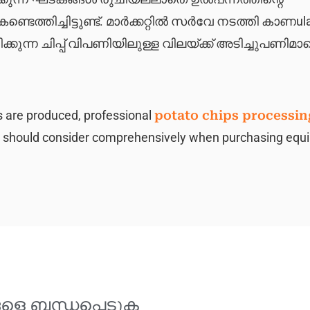
ത്തിച്ചിട്ടുണ്ട്. മാർക്കറ്റിൽ സർവേ നടത്തി കാണul
ടിക്കുന്ന ചിപ്പ് വിപണിയിലുള്ള വിലയ്ക്ക് അടിച്ചുപണിമാ
s are produced, professional
potato chips processin
es should consider comprehensively when purchasing eq
ളെ ബന്ധപ്പെടുക