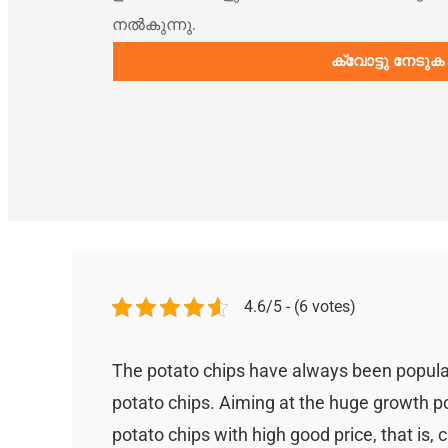
നൽകുന്നു.
ക്വോട്ടു നേടുക
4.6/5 - (6 votes)
The potato chips have always been popula
potato chips. Aiming at the huge growth po
potato chips with high good price, that is, c