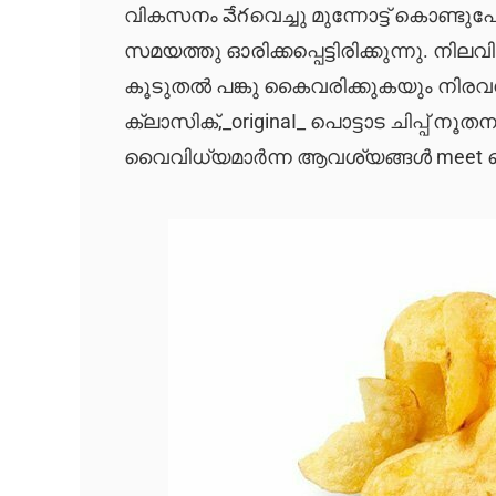
വികസനം వేగവെച്ചു മുന്നോട്ട് കൊണ്ടു
സമയത്തു ഓരിക്കപ്പെട്ടിരിക്കുന്നു. നിലവിൽ
കൂടുതൽ പങ്കു കൈവരിക്കുകയും നിരവധി 
ക്ലാസിക്,_originaI_ പൊട്ടാട ചിപ്പ
വൈവിധ്യമാർന്ന ആവശ്യങ്ങൾ meet 