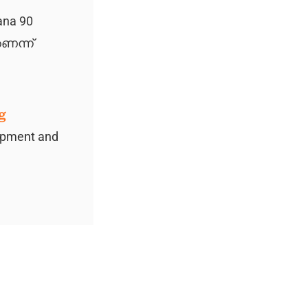
ana 90
ണെന്ന്
g
uipment and