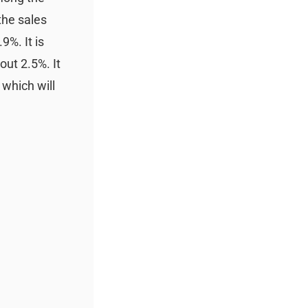
the sales
9%. It is
out 2.5%. It
 which will