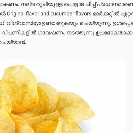
പോകണം. നല്ല രുചിയുള്ള പൊട്ടാട ചിപ്പ് പ്രധാനമാണ
 Original flavor and cucumber flavors മാർക്കറ്റിൽ ഏറ്റ
വിശ്വാസleysഉണ്ടാക്കുകയും ചെയ്യുന്നു. ഉൾപ്പെടു
് നൂതന വിപണികളിൽ ഗവേഷണം നടത്തുന്നു ഉപഭോക്താക്
ചെയ്യാൻ.