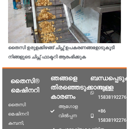
തൈസി ഉരുളക്കിഴങ്ങ് ചിപ്സ് ഉപകരണങ്ങളോടുകൂടി
നിങ്ങളുടെ ചിപ്സ് ഫാക്ടറി ആരംഭിക്കുക
ഞങ്ങളെ
ബന്ധപ്പെടു
തൈസി®
തിരഞ്ഞെടുക്കാനുള്ള
+86
മെഷിനറി
കാരണം
15838192276
തൈസി
ആഗോള
+86
മെഷിനറി
വിൽപ്പന
15838192276
കമ്പനി,