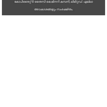
കോപിരൈറ്റ് © തൈസി മെഷിനറി കമ്പനി, ലിമിറ്റഡ്. എല്ലാ
അവകാശങ്ങളും സംരക്ഷിതം.
Malay
Swahili