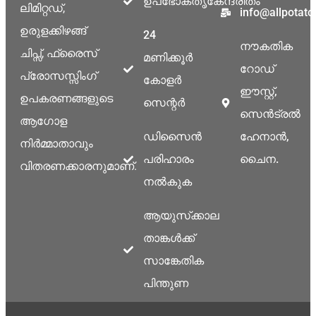
ഉപഭോക്തൃകേന്ദ്രിതം
ലിമിറ്റഡ്,
info@allpotat
ഉരുളക്കിഴങ്ങ്
24
നൗകതിക
ചിപ്സ്, ഫ്രൈസ്
മണിക്കൂർ
റോഡ്
പ്രോസസ്സിംഗ്
കോളർ
ഈസ്റ്റ്,
ഉപകരണങ്ങളുടെ
സെന്റർ
സെൻട്രൽ
ആഗോള
ഡിസൈൻ
ഹേനാൻ,
നിർമ്മാതാവും
പരിഹാരം
ചൈന.
വിതരണക്കാരനുമാണ്.
നൽകുക
ആയുസ്‌ക്കാല
താങ്കൾക്ക്
സാങ്കേതിക
പിന്തുണ