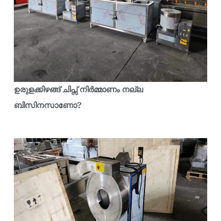
ഉരുളക്കിഴങ്ങ് ചിപ്സ് നിർമ്മാണം നല്ല
ബിസിനസാണോ?