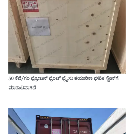
50 ಕೆಜಿ/ಗಂ ಫ್ರೋಜನ್ ಫ್ರೆಂಚ್ ಫ್ರೈಸು ತಯಾರಿಕಾ ಘಟಕ ಸ್ಪೇನ್‌ಗೆ
ಮಾರಾಟವಾಗಿದೆ