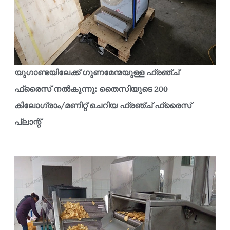
യുഗാണ്ടയിലേക്ക് ഗുണമേന്മയുള്ള ഫ്രഞ്ച്
ഫ്രൈസ് നൽകുന്നു: തൈസിയുടെ 200
കിലോഗ്രാം/മണിറ്റ് ചെറിയ ഫ്രഞ്ച് ഫ്രൈസ്
പ്ലാന്റ്