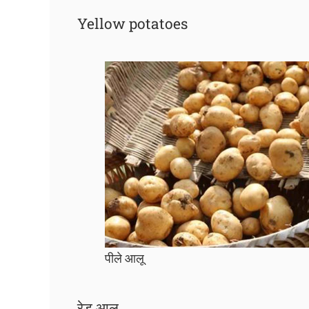
Yellow potatoes
पीले आलू
रेड आलू