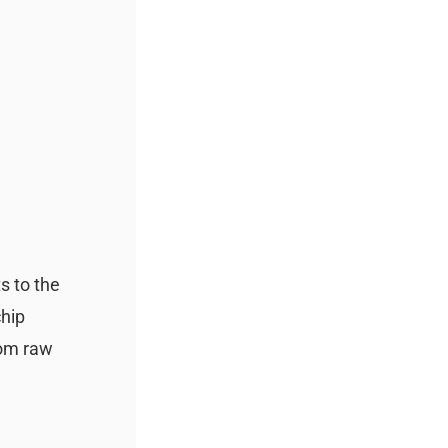
ts to the
chip
rom raw