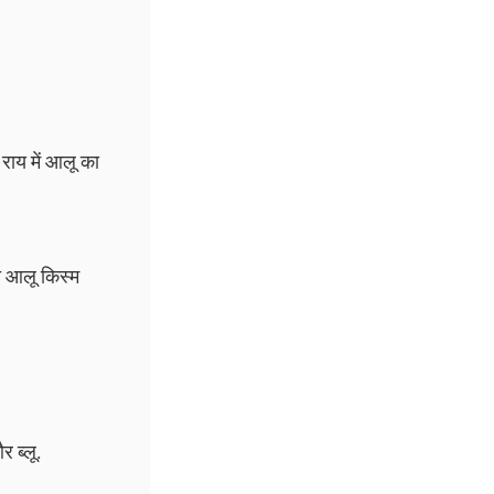
राय में आलू का
छा आलू किस्म
र ब्लू.