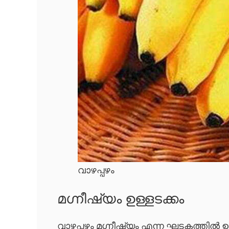
വാഴപ്പഴം
മഗ്നീഷ്യം ഉള്ളടക്കം
വാഴപ്പഴം മഗ്നീഷ്യം എന്ന ഘടകത്തിൽ ഉ