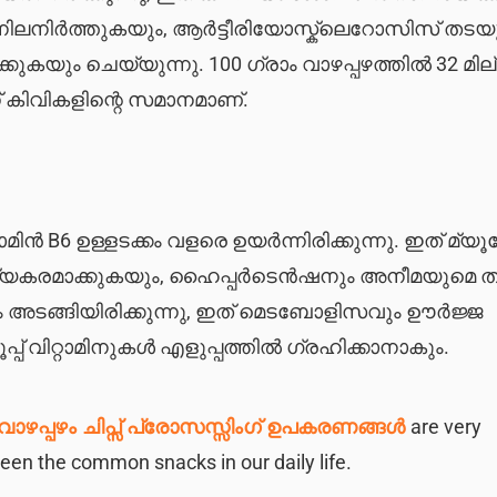
ിലനിർത്തുകയും, ആർട്ടീരിയോസ്ക്ലെറോസിസ് തടയ
കയും ചെയ്യുന്നു. 100 ഗ്രാം വാഴപ്പഴത്തിൽ 32 മില്
്ന് കിവികളിന്റെ സമാനമാണ്.
്റാമിൻ B6 ഉള്ളടക്കം വളരെ ഉയർന്നിരിക്കുന്നു. ഇത് മ്
്യകരമാക്കുകയും, ഹൈപ്പർടെൻഷനും അനീമയുമെ 
യും അടങ്ങിയിരിക്കുന്നു, ഇത് മെടബോളിസവും ഊർജ്ജ
ൂപ്പ് വിറ്റാമിനുകൾ എളുപ്പത്തിൽ ഗ്രഹിക്കാനാകും.
വാഴപ്പഴം ചിപ്സ് പ്രോസസ്സിംഗ് ഉപകരണങ്ങൾ
are very
en the common snacks in our daily life.