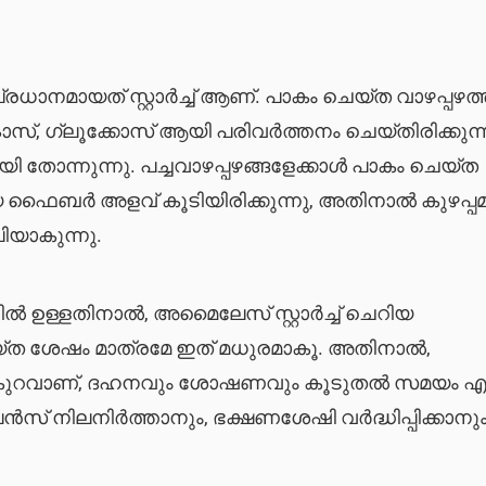
ധാനമായത് സ്റ്റാർച്ച് ആണ്. പാകം ചെയ്ത വാഴപ്പഴത്ത
രക്ടോസ്, ഗ്ലൂക്കോസ് ആയി പരിവർത്തനം ചെയ്തിരിക്കുന്ന
തോന്നുന്നു. പച്ചവാഴപ്പഴങ്ങളേക്കാൾ പാകം ചെയ്ത
മായ ഫൈബർ അളവ് കൂടിയിരിക്കുന്നു, അതിനാൽ കുഴപ്പ
യാകുന്നു.
ളവിൽ ഉള്ളതിനാൽ, അമൈലേസ് സ്റ്റാർച്ച് ചെറിയ
്ത ശേഷം മാത്രമേ ഇത് മധുരമാകൂ. അതിനാൽ,
ളവ് കുറവാണ്, ദഹനവും ശോഷണവും കൂടുതൽ സമയം എടു
സ് നിലനിർത്താനും, ഭക്ഷണശേഷി വർദ്ധിപ്പിക്കാനു