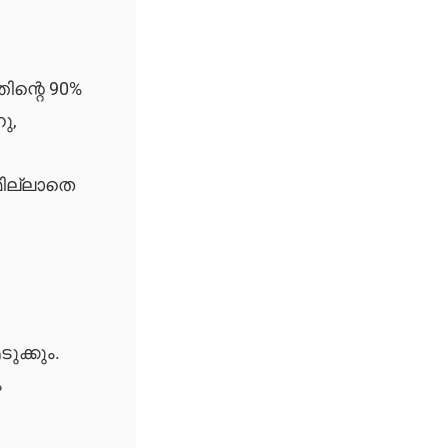
ിന്റെ 90%
ു,
മില്ലാതെ
ക്കും.
ം