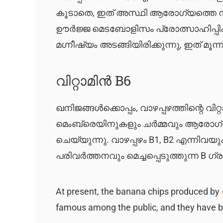
കൂടാതെ, ഇത് അസ്ഥി ആരോഗ്യത്തെ ന
ഊർജ്ജ മെടബോളിസം പ്രോത്സാഹിപ്പിക്കു
മഗ്നീഷ്യം അടങ്ങിയിരിക്കുന്നു, ഇത് മൂന
വിറ്റാമിൻ B6
ഖനിജങ്ങൾക്കൊപ്പം, വാഴപ്പഴത്തിന്റെ വിറ
മെംബ്രെയിനുകളും ചർമ്മവും ആരോഗ
ചെയ്യുന്നു. വാഴപ്പഴം B1, B2 എന്നിവ
പരിവർത്തനവും മെച്ചപ്പെടുത്തുന്ന B ഗ്ര
At present, the banana chips produced by
famous among the public, and they have be