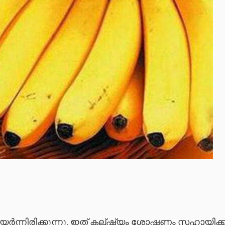
യർന്നിരിക്കുന്നു, ഇത് കല്ഷ്യം ശോഷണം സഹായിക്കു