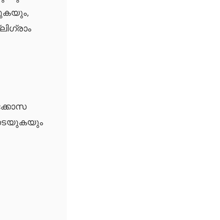
ുകയും,
ലിഗ്രാം
യൂക്കോസ
തടയുകയും