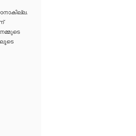
യാനാകില്ല.
ണ്
 നമ്മുടെ
ലൂടെ