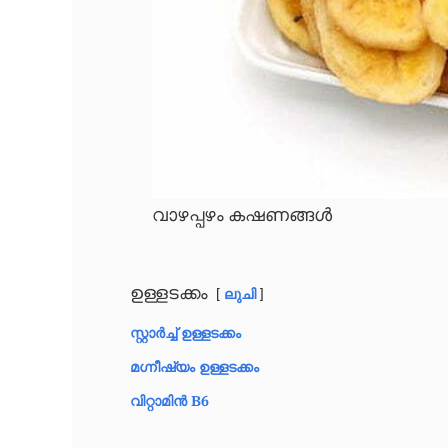
വാഴപ്പഴം കഷണങ്ങൾ
ഉള്ളടക്കം
ലുചി
സ്റ്റാർച്ച് ഉള്ളടക്കം
മഗ്നീഷ്യം ഉള്ളടക്കം
വിറ്റാമിൻ B6