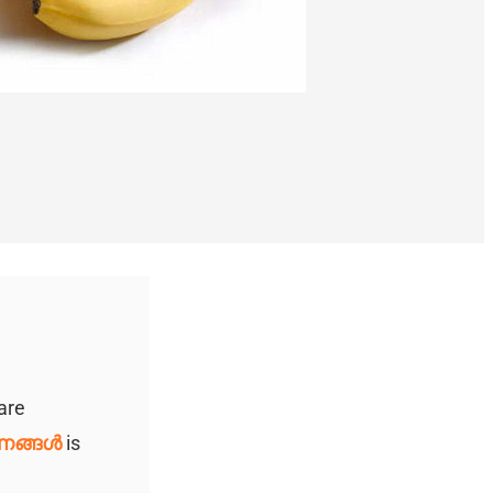
are
രണങ്ങൾ
is