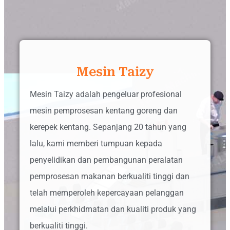
Mesin Taizy
Mesin Taizy adalah pengeluar profesional
mesin pemprosesan kentang goreng dan
kerepek kentang. Sepanjang 20 tahun yang
lalu, kami memberi tumpuan kepada
penyelidikan dan pembangunan peralatan
pemprosesan makanan berkualiti tinggi dan
telah memperoleh kepercayaan pelanggan
melalui perkhidmatan dan kualiti produk yang
berkualiti tinggi.