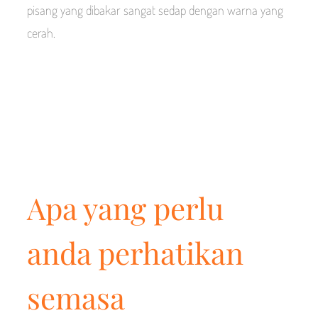
pisang yang dibakar sangat sedap dengan warna yang
cerah.
Apa yang perlu
anda perhatikan
semasa