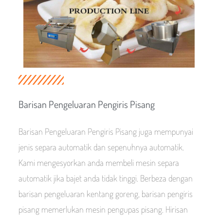
Barisan Pengeluaran Pengiris Pisang
Barisan Pengeluaran Pengiris Pisang juga mempunyai
jenis separa automatik dan sepenuhnya automatik.
Kami mengesyorkan anda membeli mesin separa
automatik jika bajet anda tidak tinggi. Berbeza dengan
barisan pengeluaran kentang goreng, barisan pengiris
pisang memerlukan mesin pengupas pisang. Hirisan