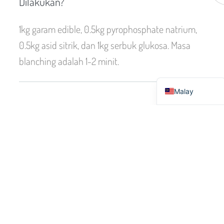
Dilakukan?
Russian
Spanish
1kg garam edible, 0.5kg pyrophosphate natrium,
Arabic
0.5kg asid sitrik, dan 1kg serbuk glukosa. Masa
French
blanching adalah 1-2 minit.
English
Malay
03.
Berapa Lamakah Proses Menggoreng?
Apakah Suhu Untuk Menggoreng?
40-40s untuk menggoreng umum, suhu minyak
adalah 160-180 ℃