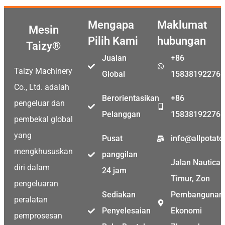
Mengapa
Maklumat
Mesin
Pilih Kami
hubungan
Taizy®
Jualan
+86
Taizy Machinery
Global
15838192276
Co., Ltd. adalah
Berorientasikan
+86
pengeluar dan
Pelanggan
15838192276
pembekal global
yang
Pusat
info@allpotat
mengkhususkan
panggilan
Jalan Nautical
diri dalam
24 jam
Timur, Zon
pengeluaran
Sediakan
Pembangunan
peralatan
Penyelesaian
Ekonomi
pemprosesan