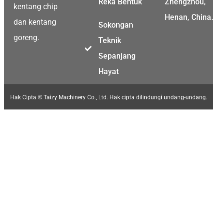
Reka Bentuk
Zhengzhou,
kentang chip
Henan, China.
dan kentang
Sokongan
goreng.
Teknik
Sepanjang
Hayat
Hak Cipta © Taizy Machinery Co., Ltd. Hak cipta dilindungi undang-undang.