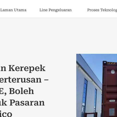
Laman Utama
Line Pengeluaran
Proses Teknolo
an Kerepek
erterusan –
E, Boleh
uk Pasaran
ico