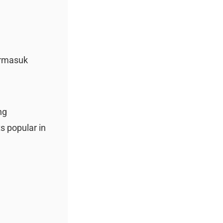
ermasuk
ng
ts popular in