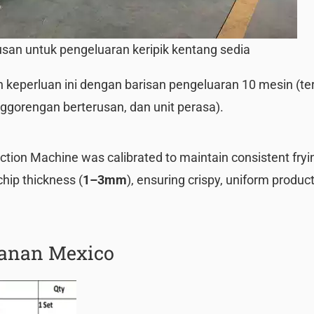
san untuk pengeluaran keripik kentang sedia
 keperluan ini dengan barisan pengeluaran 10 mesin (t
gorengan berterusan, dan unit perasa).
tion Machine was calibrated to maintain consistent fryi
chip thickness (
1–3mm
), ensuring crispy, uniform produc
sanan Mexico