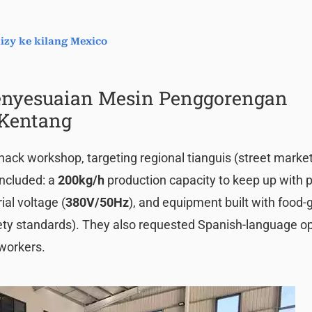
izy ke kilang Mexico
enyesuaian Mesin Penggorengan
 Kentang
nack workshop, targeting regional tianguis (street marke
ncluded: a
200kg/h
production capacity to keep up with 
ial voltage (
380V/50Hz
), and equipment built with food
safety standards). They also requested Spanish-language o
 workers.