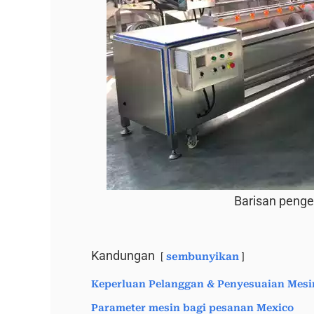
Barisan penge
Kandungan
sembunyikan
Keperluan Pelanggan & Penyesuaian Mesi
Parameter mesin bagi pesanan Mexico