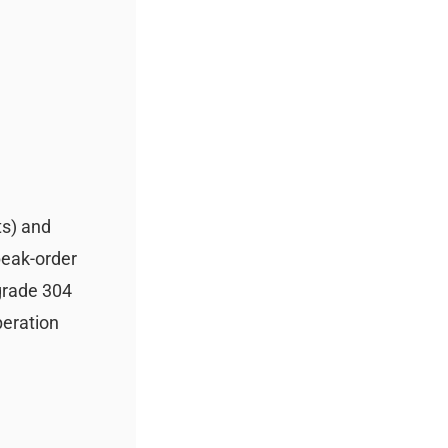
ts) and
peak-order
-grade 304
peration