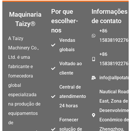
Por que
Informações
Maquinaria
escolher-
de contato
Taizy®
nos
+86
A Taizy
Vendas
15838192276
Machinery Co.,
globais
+86
Ltd. é uma
Voltado ao
15838192276
fabricante e
cliente
fornecedora
info@allpotat
global
Central de
Nautical Road
especializada
atendimento
East, Zona de
na produção de
24 horas
Desenvolvimen
equipamentos
Fornecer
Econômico de
de
solução de
Zhengzhou,