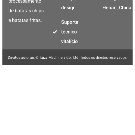
processamento
design
Henan, China.
de batatas chips
e batatas fritas.
Suporte
técnico
vitalício
Direitos autorais © Taizy Machinery Co., Ltd. Todos os direitos reservados.