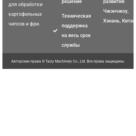
решение
развития
для обработки
Чжэнчжоу,
картофельных
Техническая
Хэнань, Китай
чипсов и фри.
поддержка
на весь срок
службы
Авторские права © Taizy Machinery Co., Ltd. Все права защищены.
Malay
Malayalam
Swahili
Japanese
Korean
Thai