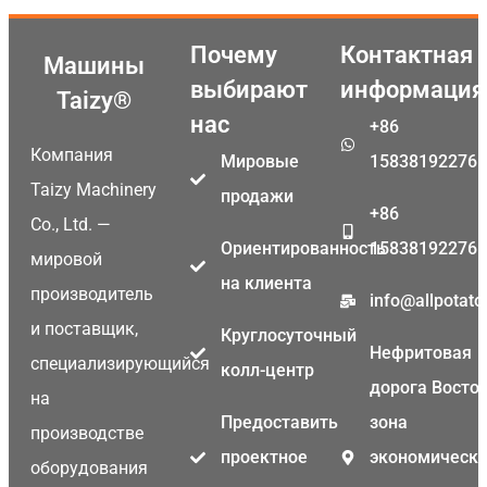
Почему
Контактная
Машины
выбирают
информация
Taizy®
нас
+86
Компания
Мировые
15838192276
Taizy Machinery
продажи
+86
Co., Ltd. —
Ориентированность
15838192276
мировой
на клиента
производитель
info@allpotat
и поставщик,
Круглосуточный
Нефритовая
специализирующийся
колл-центр
дорога Восток
на
Предоставить
зона
производстве
проектное
экономическо
оборудования