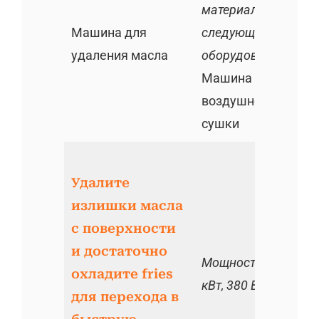
материала к
Машина для
следующему
удаления масла
оборудованию
Машина для
воздушной
сушки
Удалите
излишки масла
с поверхности
и достаточно
Мощность: 7,5
охладите fries
кВт, 380 В/50 Гц
для перехода в