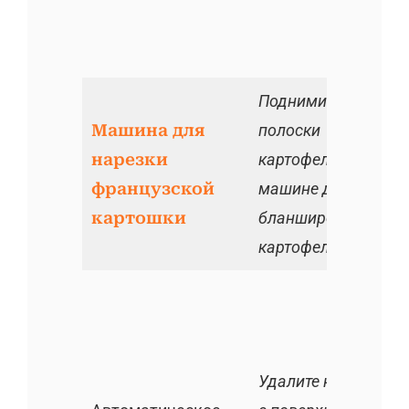
Поднимите
Машина для
полоски
нарезки
картофеля к
французской
машине для
картошки
бланширования
картофеля
Удалите крахмал