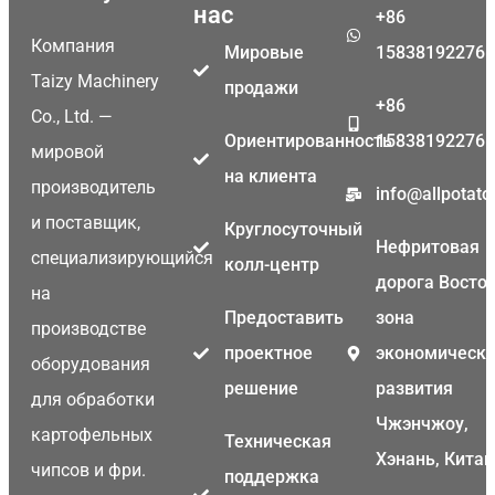
нас
+86
Компания
Мировые
15838192276
Taizy Machinery
продажи
+86
Co., Ltd. —
Ориентированность
15838192276
мировой
на клиента
производитель
info@allpotat
и поставщик,
Круглосуточный
Нефритовая
специализирующийся
колл-центр
дорога Восток
на
Предоставить
зона
производстве
проектное
экономическо
оборудования
решение
развития
для обработки
Чжэнчжоу,
картофельных
Техническая
Хэнань, Китай
чипсов и фри.
поддержка