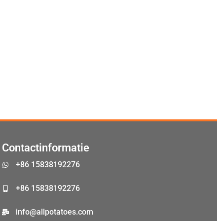
Malay
Malayalam
Japanese
Korean
Contactinformatie
Thai
+86 15838192276
Indonesian
Greek
+86 15838192276
German
info@allpotatoes.com
Bengali