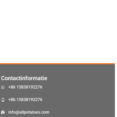
Malay
Malayalam
Japanese
Korean
Contactinformatie
Thai
+86 15838192276
Indonesian
Greek
+86 15838192276
German
info@allpotatoes.com
Bengali