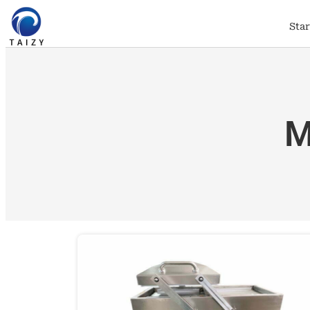
Sta
M