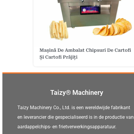
Mașină De Ambalat Chipsuri De Cartofi
Și Cartofi Prăjiți
Taizy® Machinery
Taizy Machinery Co., Ltd. is een wereldwijde fabrikant
en leverancier die gespecialiseerd is in de productie van
aardappelchips- en frietverwerkingsapparatuur.