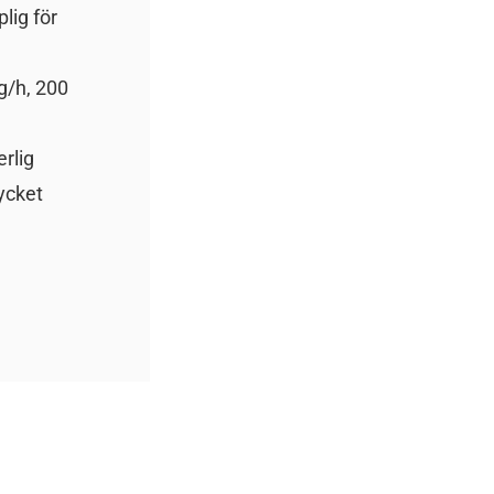
lig för
g/h, 200
erlig
ycket