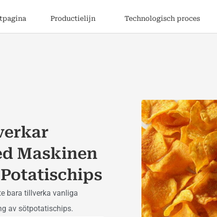
rtpagina
Productielijn
Technologisch proces
verkar
ed Maskinen
 Potatischips
e bara tillverka vanliga
ing av sötpotatischips.