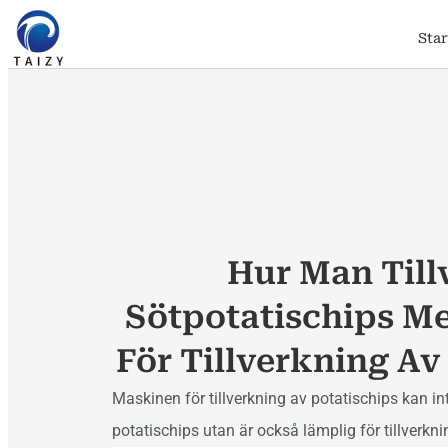
Sta
Hur Man Till
Sötpotatischips M
För Tillverkning Av
Maskinen för tillverkning av potatischips kan int
potatischips utan är också lämplig för tillverkn