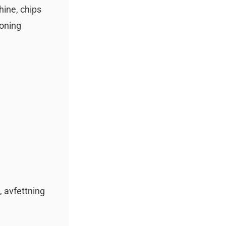
hine, chips
soning
, avfettning