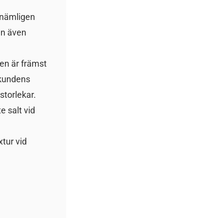
 nämligen
an även
ren är främst
 kundens
storlekar.
e salt vid
xtur vid