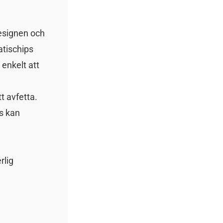
designen och
atischips
 enkelt att
t avfetta.
s kan
rlig