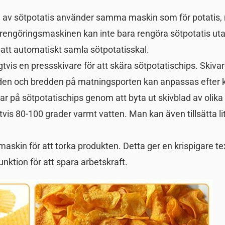
n av sötpotatis använder samma maskin som för potatis,
rengöringsmaskinen kan inte bara rengöra sötpotatis ut
att automatiskt samla sötpotatisskal.
tvis en pressskivare för att skära sötpotatischips. Skiva
Höjden och bredden på matningsporten kan anpassas efter
ar på sötpotatischips genom att byta ut skivblad av olika 
vis 80-100 grader varmt vatten. Man kan även tillsätta lit
maskin för att torka produkten. Detta ger en krispigare te
nktion för att spara arbetskraft.