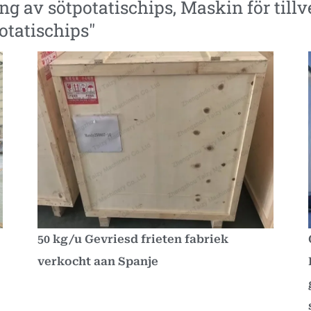
ng av sötpotatischips
,
Maskin för till
otatischips
"
50 kg/u Gevriesd frieten fabriek
verkocht aan Spanje