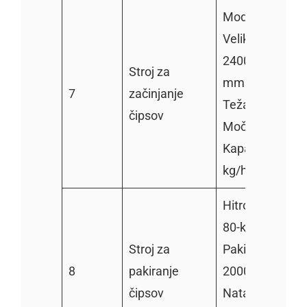
Model: TZ-240
Velikost:
2400*1000*15
Stroj za
mm
7
začinjanje
Teža: 300 kg
čipsov
Moč: 0,75 kW
Kapaciteta: 10
kg/h
Hitrost pakiranj
80-krat/min
Stroj za
Pakiranje: 1000
8
pakiranje
2000 g
čipsov
Natančnost