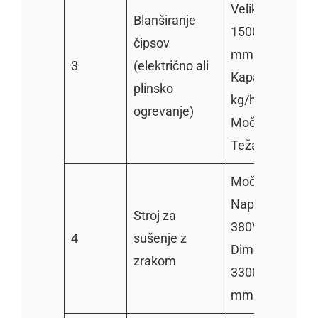
Velikost:
Blanširanje
1500*1100*13
čipsov
mm
3
(električno ali
Kapaciteta: 20
plinsko
kg/h
ogrevanje)
Moč: 5 kW/h
Teža: 240 kg
Moč: 3,75 kW
Napetost: 220V
Stroj za
380V
4
sušenje z
Dimenzije:
zrakom
3300x950x113
mm