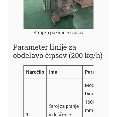
Stroj za pakiranje čipsov
Parameter linije za
obdelavo čipsov (200 kg/h)
Naročilo
Ime
Parameter
Model: TZ-800
Dimenzije:
1600*850*800
Stroj za pranje
mm
1
in luščenje