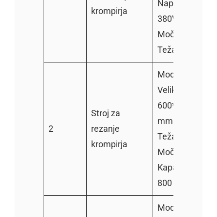
Napetost:
krompirja
380V/220V
Moč: 0,75 kW
Teža: 220 kg
Model: TZ-600
Velikost:
600*500*900
Stroj za
mm
2
rezanje
Teža: 70 kg
krompirja
Moč: 0,75 kW
Kapaciteta: 500
800 kg/h
Model: TZ-200