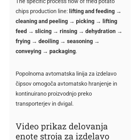
The specific process flow of fried potato
chips production line:
lifting and feeding →
cleaning and peeling → picking → lifting
feed → slicing → rinsing → dehydration →
frying → deoiling → seasoning →
conveying → packaging
.
Popolnoma avtomatska linija za izdelavo
čipsov omogoča avtomatsko hranjenje in
kontinuirano proizvodnjo preko
transporterjev in dvigal.
Video prikaz delovanja
enote stroja za izdelavo