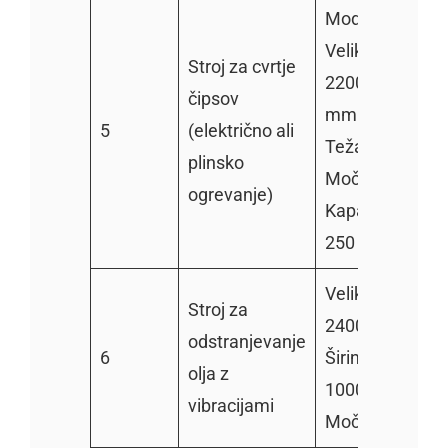
Model: TZ-200
Velikost:
Stroj za cvrtje
2200*700*950
čipsov
mm
5
(električno ali
Teža: 180 kg
plinsko
Moč: 42 kW
ogrevanje)
Kapaciteta: 200
250 kg/h
Velikost:
Stroj za
2400*1100 m
odstranjevanje
6
Širina zaslona:
olja z
1000 mm
vibracijami
Moč: 0,25 kW