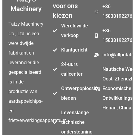
voor ons
+86
Machinery
kiezen
15838192276
Taizy Machinery
Wereldwijde
+86
Co., Ltd. is een
verkoop
15838192276
wereldwijde
Klantgericht
fabrikant en
info@allpotat
leverancier die
24-uurs
Nautische We
gespecialiseerd
callcenter
Oost, Zhengzh
is in de
Ontwerpoplossing
Economische
productie van
bieden
Ontwikkelings
aardappelchips-
Henan, China.
en
Levenslange
frietverwerkingsapparatuur.
technische
ondersteuning