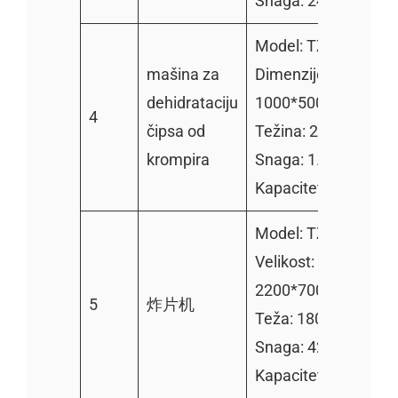
Snaga: 24kw
Model: TZ-400
mašina za
Dimenzije:
dehidrataciju
1000*500*700mm
4
čipsa od
Težina: 260kg
krompira
Snaga: 1.1kw
Kapacitet: 300kg/h
Model: TZ-2000
Velikost:
2200*700*950 mm
5
炸片机
Teža: 180 kg
Snaga: 42kw
Kapacitet: 200kg/h