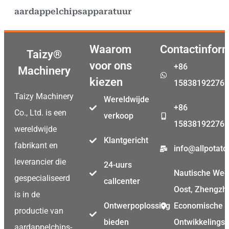
aardappelchipsapparatuur
Waarom
Contactinfor
Taizy®
voor ons
+86
Machinery
kiezen
15838192276
Taizy Machinery
Wereldwijde
+86
Co., Ltd. is een
verkoop
15838192276
wereldwijde
Klantgericht
fabrikant en
info@allpotat
leverancier die
24-uurs
Nautische We
gespecialiseerd
callcenter
Oost, Zhengzh
is in de
Ontwerpoplossing
Economische
productie van
bieden
Ontwikkelings
aardappelchips-