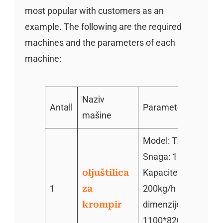
most popular with customers as an
example. The following are the required
machines and the parameters of each
machine:
Naziv
Antall
Parameter
mašine
Model: TZ-600
Snaga: 1.1kw
oljuštilica
Kapacitet: 100-
1
za
200kg/h
krompir
dimenzije:
1100*820*1000mm