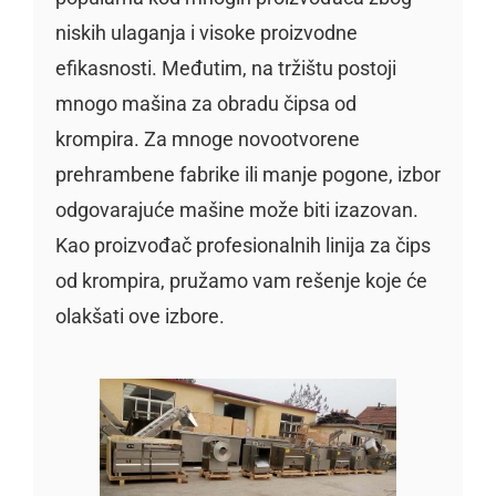
niskih ulaganja i visoke proizvodne
efikasnosti. Međutim, na tržištu postoji
mnogo mašina za obradu čipsa od
krompira. Za mnoge novootvorene
prehrambene fabrike ili manje pogone, izbor
odgovarajuće mašine može biti izazovan.
Kao proizvođač profesionalnih linija za čips
od krompira, pružamo vam rešenje koje će
olakšati ove izbore.