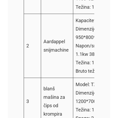
Težina: 150kg
Kapacitet: 600kg/h
Dimenzije:
950*800*950mm
Aardappel
2
Napon/snaga:
snijmachine
1.1kw 380V/220V
Težina: 110kg
Bruto težina: 130kg
Model: TZ-1000
blanš
Dimenzije:
mašina za
3
1200*700*950mm
čips od
Težina: 100kg
krompira