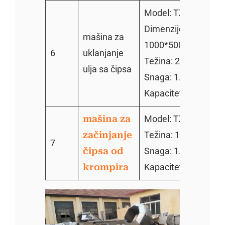
Model: TZ-400
Dimenzije:
mašina za
1000*500*700mm
6
uklanjanje
Težina: 260kg
ulja sa čipsa
Snaga: 1.1kw
Kapacitet: 300kg/h
mašina za
Model: TZ–800
začinjanje
Težina: 130kg
7
čipsa od
Snaga: 1.1kw
krompira
Kapacitet: 300kg/h