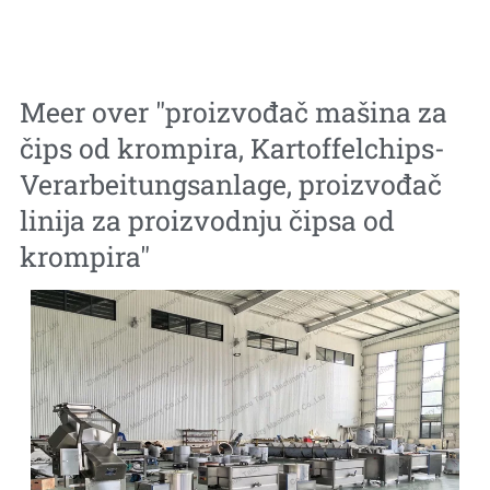
Meer over "
proizvođač mašina za
čips od krompira
,
Kartoffelchips-
Verarbeitungsanlage
,
proizvođač
linija za proizvodnju čipsa od
krompira
"