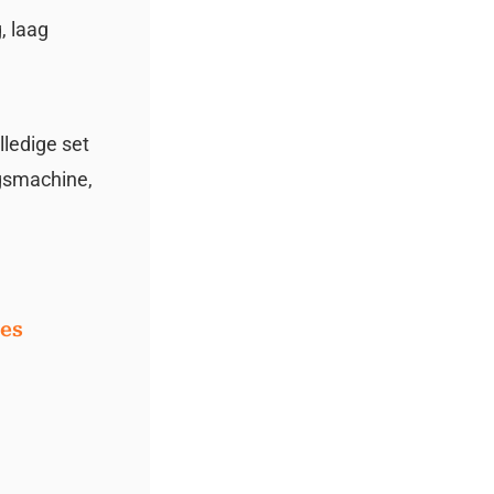
, laag
lledige set
ngsmachine,
ies