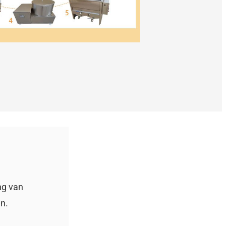
ng van
en.