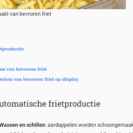
kt van bevroren friet
etproductie
n van bevroren friet
erken van bevroren friet op display
utomatische frietproductie
Wassen en schillen
: aardappelen worden schoongemaak