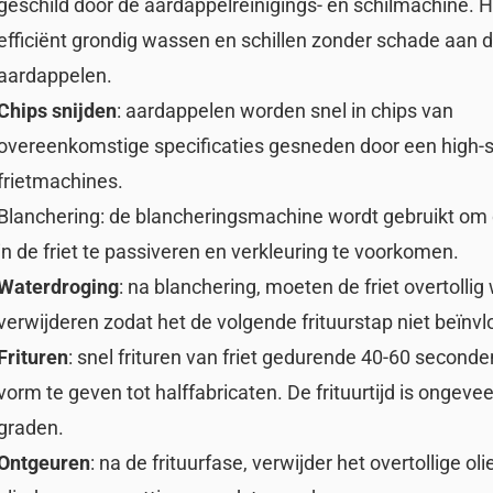
geschild door de aardappelreinigings- en schilmachine. 
efficiënt grondig wassen en schillen zonder schade aan 
aardappelen.
Chips snijden
: aardappelen worden snel in chips van
overeenkomstige specificaties gesneden door een high-
frietmachines.
Blanchering: de blancheringsmachine wordt gebruikt om
in de friet te passiveren en verkleuring te voorkomen.
Waterdroging
: na blanchering, moeten de friet overtollig
verwijderen zodat het de volgende frituurstap niet beïnvl
Frituren
: snel frituren van friet gedurende 40-60 second
vorm te geven tot halffabricaten. De frituurtijd is ongeve
graden.
Ontgeuren
: na de frituurfase, verwijder het overtollige oli