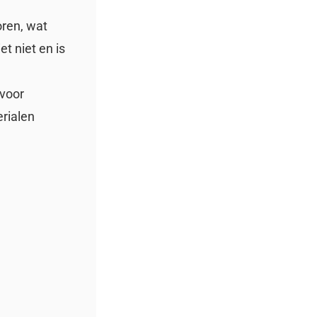
oren, wat
t niet en is
 voor
rialen