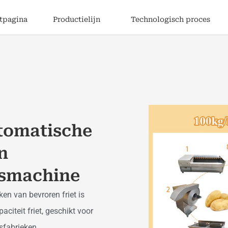
rtpagina
Productielijn
Technologisch proces
tomatische
n
gsmachine
n van bevroren friet is
citeit friet, geschikt voor
sfabrieken.