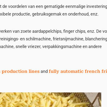
eft de voordelen van een gematigde eenmalige investering
lexibele productie, gebruiksgemak en onderhoud, enz.
erken van zoete aardappelchips, finger chips, enz. De vo
reinigings- en schilmachine, frietsnijmachine, blancheri
machine, snelle vriezer, verpakkingsmachine en andere
s production lines
and
fully automatic french fr