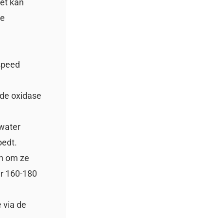
Het kan
de
speed
 de oxidase
 water
oedt.
en om ze
er 160-180
e via de