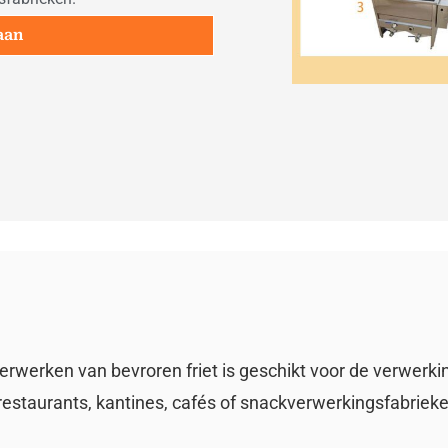
aan
rwerken van bevroren friet is geschikt voor de verwerki
r restaurants, kantines, cafés of snackverwerkingsfabriek