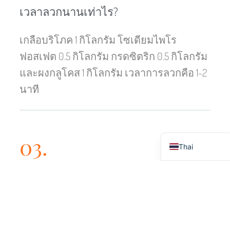
เวลาลวกนานเท่าไร?
Turkish
W
Chinese
เกลือบริโภค 1 กิโลกรัม โซเดียมไพโร
Portuguese
ฟอสเฟต 0.5 กิโลกรัม กรดซิตริก 0.5 กิโลกรัม
Russian
และผงกลูโคส 1 กิโลกรัม เวลาการลวกคือ 1-2
Spanish
นาที
Arabic
French
English
03.
Thai
การทอดใช้เวลานานเท่าไร? อุณหภูมิใน
การทอดคือเท่าไร?
ประมาณ 40-40 วินาทีสำหรับการทอดทั่วไป