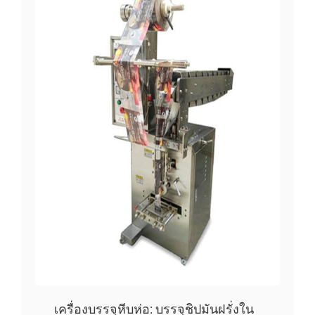
เครื่องบรรจุหีบห่อ: บรรจุชิปมันฝรั่งใน