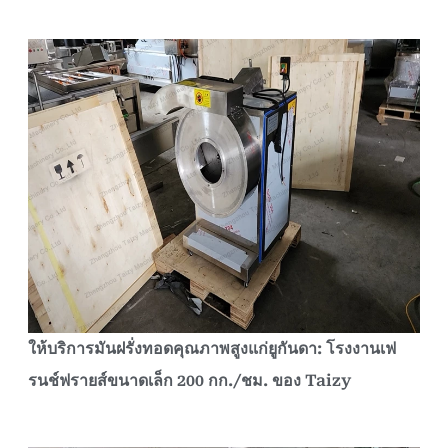
ให้บริการมันฝรั่งทอดคุณภาพสูงแก่ยูกันดา: โรงงานเฟ
รนช์ฟรายส์ขนาดเล็ก 200 กก./ชม. ของ Taizy