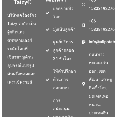
+86
Taizy®
ยอดขายทั่ว
15838192276
บริษัทเครื่องจักร
โลก
+86
Taizy จำกัด เป็น
มุ่งเน้นลูกค้า
15838192276
ผู้ผลิตและ
ซัพพลายเออร์
ศูนย์บริการ
info@allpotat
ระดับโลกที่
ลูกค้าตลอด
ถนนทาง
เชี่ยวชาญด้าน
24 ชั่วโมง
ทะเลตะวัน
อุปกรณ์แปรรูป
ให้คำปรึกษา
ออก, เขต
มันฝรั่งทอดและ
ด้านการ
พัฒนาเศรษฐ
เฟรนช์ฟรายส์
ออกแบบ
กิจเจิ้งโจว,
มณฑลเหอ
การ
หนาน,
สนับสนุน
ประเทศจีน