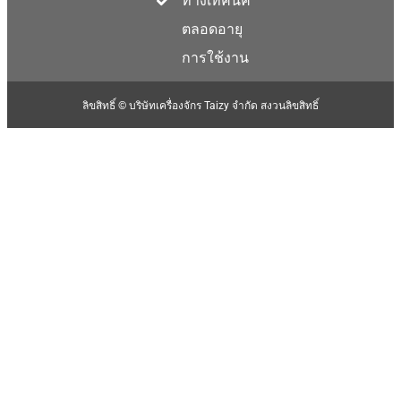
ทางเทคนิค
ตลอดอายุ
การใช้งาน
ลิขสิทธิ์ © บริษัทเครื่องจักร Taizy จำกัด สงวนลิขสิทธิ์