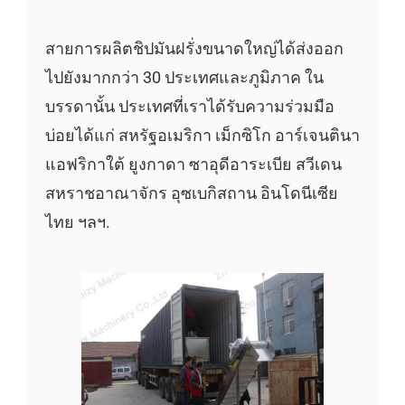
สายการผลิตชิปมันฝรั่งขนาดใหญ่ได้ส่งออก
ไปยังมากกว่า 30 ประเทศและภูมิภาค ใน
บรรดานั้น ประเทศที่เราได้รับความร่วมมือ
บ่อยได้แก่ สหรัฐอเมริกา เม็กซิโก อาร์เจนตินา
แอฟริกาใต้ ยูงกาดา ซาอุดีอาระเบีย สวีเดน
สหราชอาณาจักร อุซเบกิสถาน อินโดนีเซีย
ไทย ฯลฯ.