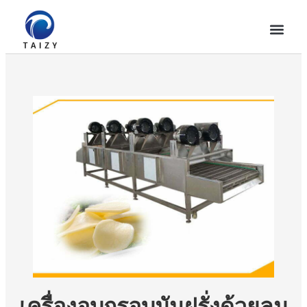
เครื่องอบกรอบมันฝรั่งด้วยลม