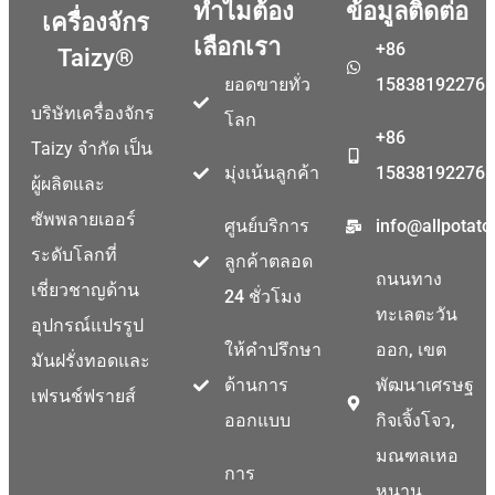
ทำไมต้อง
ข้อมูลติดต่อ
เครื่องจักร
เลือกเรา
+86
Taizy®
ยอดขายทั่ว
15838192276
บริษัทเครื่องจักร
โลก
+86
Taizy จำกัด เป็น
มุ่งเน้นลูกค้า
15838192276
ผู้ผลิตและ
ซัพพลายเออร์
ศูนย์บริการ
info@allpotat
ระดับโลกที่
ลูกค้าตลอด
ถนนทาง
เชี่ยวชาญด้าน
24 ชั่วโมง
ทะเลตะวัน
อุปกรณ์แปรรูป
ให้คำปรึกษา
ออก, เขต
มันฝรั่งทอดและ
ด้านการ
พัฒนาเศรษฐ
เฟรนช์ฟรายส์
ออกแบบ
กิจเจิ้งโจว,
มณฑลเหอ
การ
หนาน,