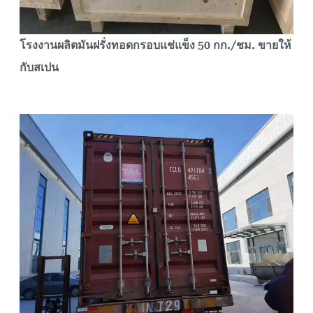
โรงงานผลิตมันฝรั่งทอดกรอบแช่แข็ง 50 กก./ชม. ขายให้
กับสเปน