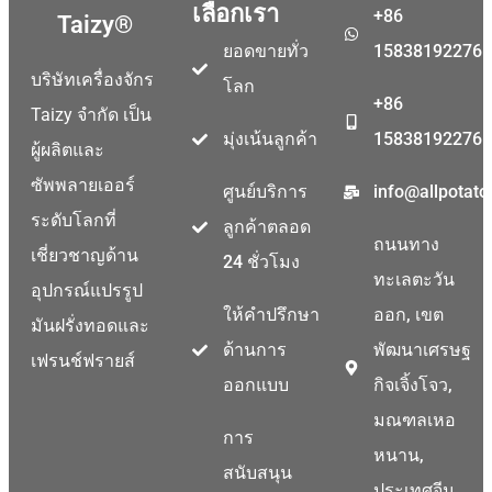
เลือกเรา
+86
Taizy®
ยอดขายทั่ว
15838192276
บริษัทเครื่องจักร
โลก
+86
Taizy จำกัด เป็น
มุ่งเน้นลูกค้า
15838192276
ผู้ผลิตและ
ซัพพลายเออร์
ศูนย์บริการ
info@allpotat
ระดับโลกที่
ลูกค้าตลอด
ถนนทาง
เชี่ยวชาญด้าน
24 ชั่วโมง
ทะเลตะวัน
อุปกรณ์แปรรูป
ให้คำปรึกษา
ออก, เขต
มันฝรั่งทอดและ
ด้านการ
พัฒนาเศรษฐ
เฟรนช์ฟรายส์
ออกแบบ
กิจเจิ้งโจว,
มณฑลเหอ
การ
หนาน,
สนับสนุน
ประเทศจีน