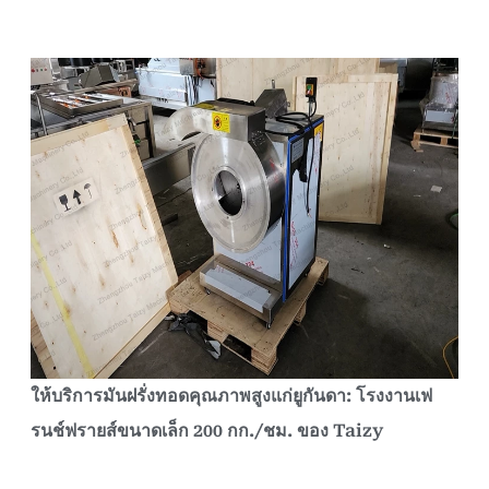
ให้บริการมันฝรั่งทอดคุณภาพสูงแก่ยูกันดา: โรงงานเฟ
รนช์ฟรายส์ขนาดเล็ก 200 กก./ชม. ของ Taizy