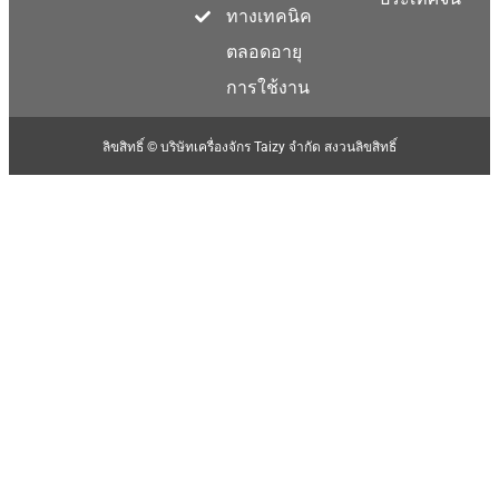
ทางเทคนิค
ตลอดอายุ
การใช้งาน
ลิขสิทธิ์ © บริษัทเครื่องจักร Taizy จำกัด สงวนลิขสิทธิ์