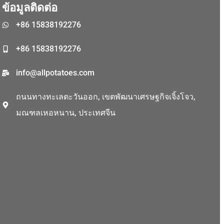
ข้อมูลติดต่อ
Korean
+86 15838192276
Indonesian
Greek
+86 15838192276
German
info@allpotatoes.com
Bengali
ถนนทางทะเลตะวันออก, เขตพัฒนาเศรษฐกิจเจิ้งโจว,
Hindi
มณฑลเหอหนาน, ประเทศจีน
Turkish
Chinese
Portuguese
Russian
Spanish
Arabic
French