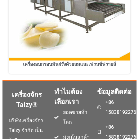
เครื่องอบกรอบมันฝรั่งด้วยลมและเฟรนช์ฟรายส์
ทำไมต้อง
ข้อมูลติดต่อ
เครื่องจักร
เลือกเรา
+86
Taizy®
ยอดขายทั่ว
15838192276
บริษัทเครื่องจักร
โลก
+86
Taizy จำกัด เป็น
มุ่งเน้นลูกค้า
15838192276