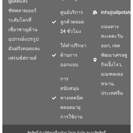
ผู้ผลิตและ
Malay
ซัพพลายเออร์
ศูนย์บริการ
info@allpotat
Malayalam
ระดับโลกที่
ลูกค้าตลอด
Swahili
ถนนทาง
เชี่ยวชาญด้าน
24 ชั่วโมง
Japanese
ทะเลตะวัน
อุปกรณ์แปรรูป
Korean
ให้คำปรึกษา
ออก, เขต
มันฝรั่งทอดและ
Indonesian
ด้านการ
พัฒนาเศรษฐ
เฟรนช์ฟรายส์
Greek
ออกแบบ
กิจเจิ้งโจว,
German
มณฑลเหอ
การ
Bengali
หนาน,
สนับสนุน
Hindi
ประเทศจีน
ทางเทคนิค
Turkish
ตลอดอายุ
Chinese
การใช้งาน
Portuguese
Russian
ลิขสิทธิ์ © บริษัทเครื่องจักร Taizy จำกัด สงวนลิขสิทธิ์