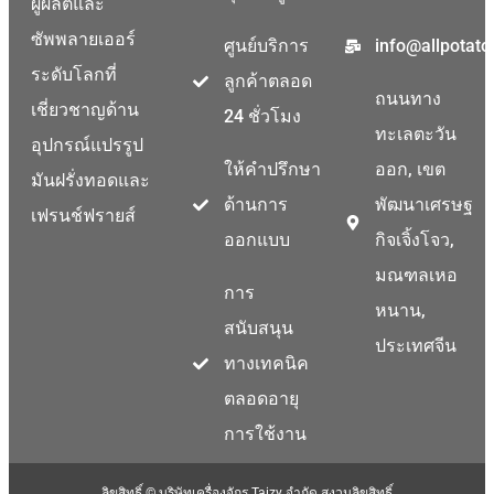
ผู้ผลิตและ
Malay
ซัพพลายเออร์
ศูนย์บริการ
info@allpotat
Malayalam
ระดับโลกที่
ลูกค้าตลอด
Swahili
ถนนทาง
เชี่ยวชาญด้าน
24 ชั่วโมง
Japanese
ทะเลตะวัน
อุปกรณ์แปรรูป
Korean
ให้คำปรึกษา
ออก, เขต
มันฝรั่งทอดและ
Indonesian
ด้านการ
พัฒนาเศรษฐ
เฟรนช์ฟรายส์
Greek
ออกแบบ
กิจเจิ้งโจว,
German
มณฑลเหอ
การ
Bengali
หนาน,
สนับสนุน
Hindi
ประเทศจีน
ทางเทคนิค
Turkish
ตลอดอายุ
Chinese
การใช้งาน
Portuguese
Russian
ลิขสิทธิ์ © บริษัทเครื่องจักร Taizy จำกัด สงวนลิขสิทธิ์