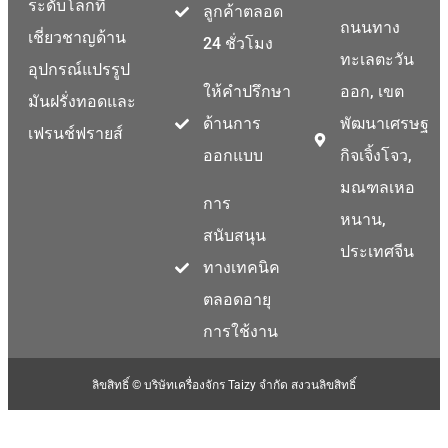
ระดับโลกที่
ลูกค้าตลอด
ถนนทาง
เชี่ยวชาญด้าน
24 ชั่วโมง
ทะเลตะวัน
อุปกรณ์แปรรูป
ให้คำปรึกษา
ออก, เขต
มันฝรั่งทอดและ
ด้านการ
พัฒนาเศรษฐ
เฟรนช์ฟรายส์
ออกแบบ
กิจเจิ้งโจว,
มณฑลเหอ
การ
หนาน,
สนับสนุน
ประเทศจีน
ทางเทคนิค
ตลอดอายุ
การใช้งาน
ลิขสิทธิ์ © บริษัทเครื่องจักร Taizy จำกัด สงวนลิขสิทธิ์