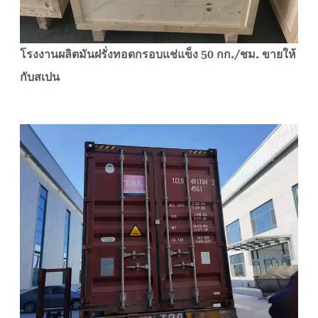
โรงงานผลิตมันฝรั่งทอดกรอบแช่แข็ง 50 กก./ชม. ขายให้
กับสเปน