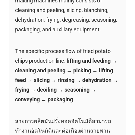
making machines mainly consists of
cleaning and peeling, slicing, blanching,
dehydration, frying, degreasing, seasoning,
packaging, and auxiliary equipment.
The specific process flow of fried potato
chips production line:
lifting and feeding →
cleaning and peeling → picking → lifting
feed → slicing → rinsing → dehydration →
frying → deoiling → seasoning →
conveying → packaging
.
สายการผลิตมันฝรั่งทอดอัตโนมัติสามารถ
ทำงานอัตโนมัติและต่อเนื่องผ่านสายพาน