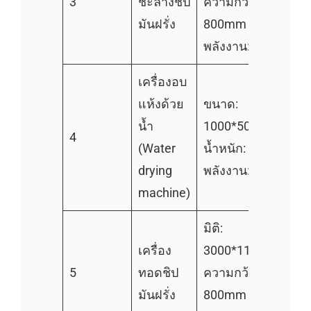
3
ชะล้างชิป
ความกว้างสายพาน:
มันฝรั่ง
800mm
พลังงาน: 60 kW
เครื่องอบ
แห้งด้วย
ขนาด:
น้ำ
1000*500*700mm
4
(Water
น้ำหนัก: 200kg
drying
พลังงาน: 1.5 kW
machine)
มิติ:
เครื่อง
3000*1150*1550
5
ทอดชิป
ความกว้างสายพาน:
มันฝรั่ง
800mm