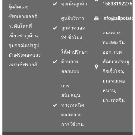
มุ่งเน้นลูกค้า
15838192276
ผู้ผลิตและ
ซัพพลายเออร์
ศูนย์บริการ
info@allpotat
ระดับโลกที่
ลูกค้าตลอด
ถนนทาง
เชี่ยวชาญด้าน
24 ชั่วโมง
ทะเลตะวัน
อุปกรณ์แปรรูป
ให้คำปรึกษา
ออก, เขต
มันฝรั่งทอดและ
ด้านการ
พัฒนาเศรษฐ
เฟรนช์ฟรายส์
ออกแบบ
กิจเจิ้งโจว,
มณฑลเหอ
การ
หนาน,
สนับสนุน
ประเทศจีน
ทางเทคนิค
ตลอดอายุ
การใช้งาน