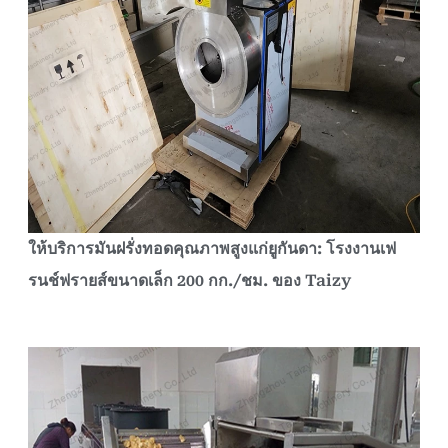
ให้บริการมันฝรั่งทอดคุณภาพสูงแก่ยูกันดา: โรงงานเฟ
รนช์ฟรายส์ขนาดเล็ก 200 กก./ชม. ของ Taizy