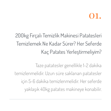
01.
200kg Fırçalı Temizlik Makinesi Patatesleri
Temizlemek Ne Kadar Sürer? Her Seferde
Kaç Patates Yerleştirmeliyim?
Malay
Taze patatesler genellikle 1-2 dakika
Malayalam
temizlenmelidir. Uzun süre saklanan patatesler
Swahili
için 5-6 dakika temizlenmelidir. Her seferde
Japanese
yaklaşık 40kg patates makineye konabilir.
Korean
Thai