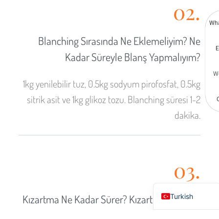
02.
Indonesian
Greek
Wh
German
Blanching Sırasında Ne Eklemeliyim? Ne
E
Bengali
Kadar Süreyle Blanş Yapmalıyım?
Hindi
W
1kg yenilebilir tuz, 0.5kg sodyum pirofosfat, 0.5kg
Chinese
sitrik asit ve 1kg glikoz tozu. Blanching süresi 1-2
Portuguese
dakika.
Russian
Spanish
Arabic
03.
French
English
Turkish
Kızartma Ne Kadar Sürer? Kızartma Sıcaklığı
Nedir?