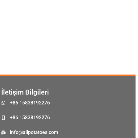
Malay
Malayalam
Swahili
Japanese
İletişim Bilgileri
Korean
+86 15838192276
Thai
Indonesian
+86 15838192276
Greek
info@allpotatoes.com
German