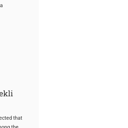
 a
ekli
pected that
Among the