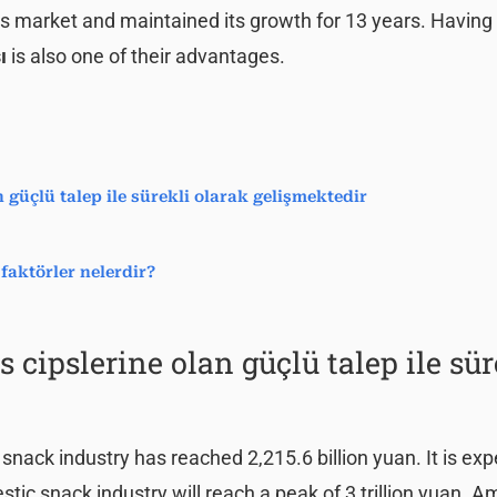
ips market and maintained its growth for 13 years. Having
sı
is also one of their advantages.
n güçlü talep ile sürekli olarak gelişmektedir
faktörler nelerdir?
s cipslerine olan güçlü talep ile sür
snack industry has reached 2,215.6 billion yuan. It is ex
stic snack industry will reach a peak of 3 trillion yuan. 