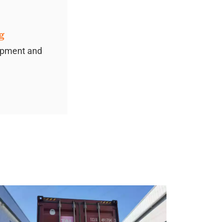
g
uipment and