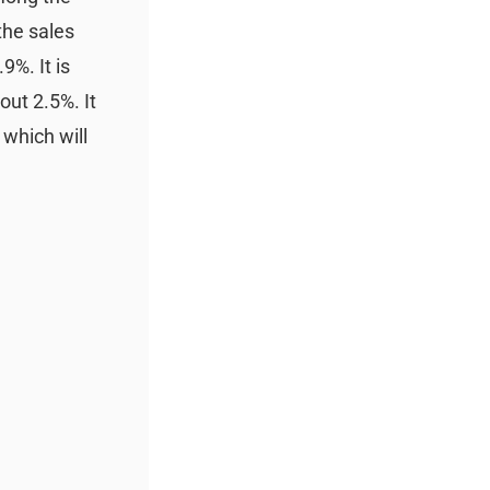
the sales
9%. It is
out 2.5%. It
 which will