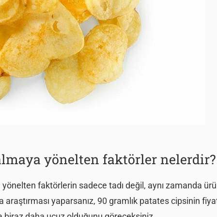
 almaya yönelten faktörler nelerdir?
ya yönelten faktörlerin sadece tadı değil, aynı zamanda ür
 araştırması yaparsanız, 90 gramlık patates cipsinin fiyatı
ta biraz daha ucuz olduğunu göreceksiniz.