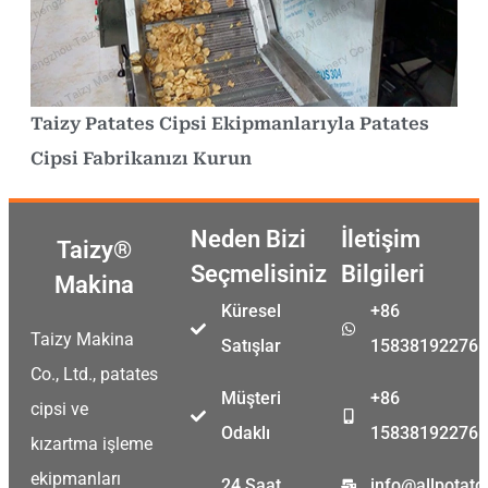
Taizy Patates Cipsi Ekipmanlarıyla Patates
Cipsi Fabrikanızı Kurun
Neden Bizi
İletişim
Taizy®
Seçmelisiniz
Bilgileri
Makina
Küresel
+86
Taizy Makina
Satışlar
15838192276
Co., Ltd., patates
Müşteri
+86
cipsi ve
Odaklı
15838192276
kızartma işleme
ekipmanları
24 Saat
info@allpotat