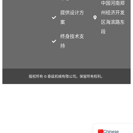
中国河南郑
Thai
提供设计方
州经济开发
Indonesian
案
区海滨路东
Greek
段
German
终身技术支
Bengali
持
Hindi
Turkish
Portuguese
版权所有 © 泰兹机械有限公司。保留所有权利。
Russian
Spanish
Arabic
French
English
Chinese