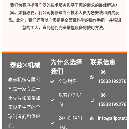
我们为客户提供广泛的技术服务和基于您的需求的最佳解决方
案。如有必要，我公司将派遣专业技术人员为您安装和调试设
备。此外，我们还可以向您提供全面且科学的操作手册，并培训
您的工人，直到他们完全掌握设备的使用方法。
为什么选择
联系信息
泰兹®机械
我们
+86
泰兹机械有限公
全球销售
15838192276
Malay
司是一家专注于
Malayalam
以客户为导
+86
土豆片和薯条加
向
15838192276
Swahili
工设备生产的全
Japanese
球制造商和供应
24小时呼叫
info@allpotat
Korean
商。
中心