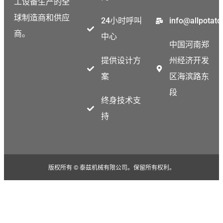
工设备生产的全
Korean
球制造商和供应
24小时呼叫
info@allpotat
Thai
商。
中心
Indonesian
中国河南郑
Greek
提供设计方
州经济开发
German
案
区海滨路东
Bengali
段
终身技术支
Hindi
持
Turkish
Portuguese
Russian
版权所有 © 泰兹机械有限公司。保留所有权利。
Spanish
Arabic
French