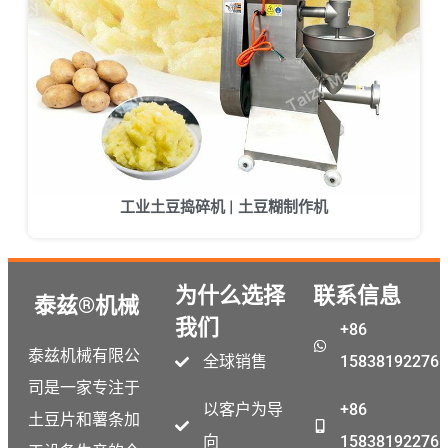
工业土豆捣碎机 | 土豆糊制作机
为什么选择
联系信息
泰兹®机械
我们
+86
Malay
泰兹机械有限公
全球销售
15838192276
Malayalam
司是一家专注于
Swahili
以客户为导
+86
土豆片和薯条加
Japanese
向
15838192276