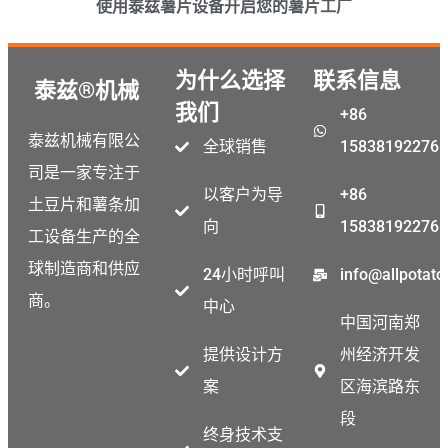
使用泰兹薯片设备开启您的薯片工厂
为什么选择
联系信息
泰兹®机械
我们
+86
泰兹机械有限公
全球销售
15838192276
司是一家专注于
以客户为导
+86
土豆片和薯条加
向
15838192276
工设备生产的全
球制造商和供应
24小时呼叫
info@allpotat
商。
中心
中国河南郑
提供设计方
州经济开发
案
区海滨路东
段
终身技术支