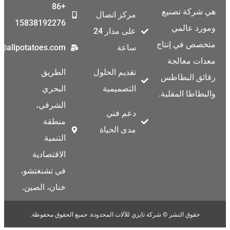
+86
ي شركة تصنيع
مركز اتصال
15838192276
مورد عالمي
على مدار 24
تخصص في إنتاج
ساعة
info@allpotatoes.com
عدات معالجة
تقديم الحلول
الطريق
قائق البطاطس
التصميمية
البحري
البطاطا المقلية.
الشرقي،
دعم فني
منطقة
مدى الحياة
التنمية
Malay
الاقتصادية
Malayalam
في تشنغتشو،
Swahili
خنان، الصين.
Japanese
حقوق النشر © شركة تايزي للآلات المحدودة. جميع الحقوق محفوظة.
Korean