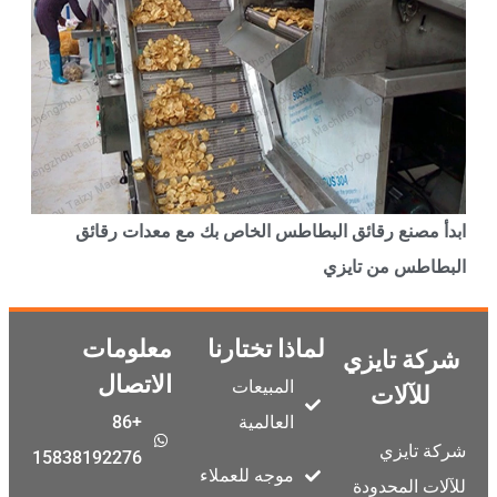
بدأ مصنع رقائق البطاطس الخاص بك مع معدات رقائق
لبطاطس من تايزي
لماذا تختارنا
معلومات
شركة تايزي
الاتصال
المبيعات
للآلات
العالمية
+86
ركة تايزي
15838192276
موجه للعملاء
لآلات المحدودة