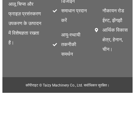
डिजाइन
आलू चिप्स और
समाधान प्रदान
नौकायन रोड
फ्राइज़ प्रसंस्करण
करें
ईस्ट, झेंगझौ
उपकरण के उत्पादन
आर्थिक विकास
में विशेषज्ञता रखता
आयु-स्थायी
क्षेत्र, हेनान,
है।
तकनीकी
चीन।
समर्थन
कॉपीराइट © Taizy Machinery Co., Ltd. सर्वाधिकार सुरक्षित।