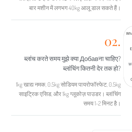
Korean
बार मशीन में लगभग 40kg आलू डाल सकते हैं।
Thai
Indonesian
Greek
Wh
02.
German
E
Bengali
ब्लांच करते समय मुझे क्या Добавना चाहिए?
Turkish
W
ब्लांचिंग कितनी देर तक हो?
Chinese
Portuguese
1kg खाद्य नमक, 0.5kg सोडियम पायरोफॉस्फेट, 0.5kg
Russian
साइट्रिक एसिड, और 1kg ग्लूकोज़ पाउडर। ब्लांचिंग
Spanish
समय 1-2 मिनट है।
Arabic
French
English