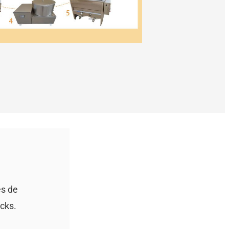
es de
cks.