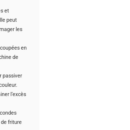
s et
lle peut
mmager les
 coupées en
chine de
r passiver
 couleur.
iner l’excès
secondes
de friture