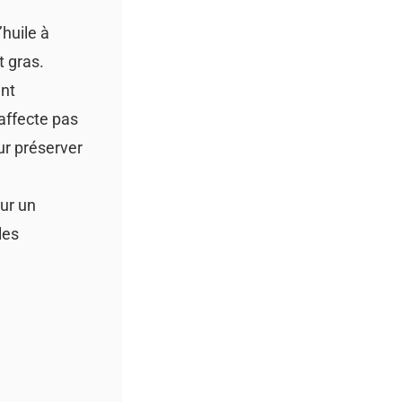
’huile à
t gras.
ent
affecte pas
ur préserver
ur un
les