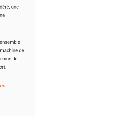
odéré, une
une
 L’ensemble
e machine de
achine de
ort.
ies