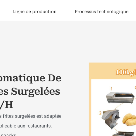
Ligne de production
Processus technologique
omatique De
es Surgelées
g/h
frites surgelées est adaptée
plicable aux restaurants,
e snacks.